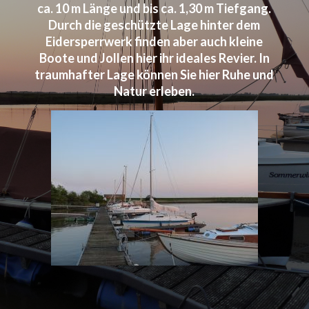
ca. 10 m Länge und bis ca. 1,30 m Tiefgang.
Durch die geschützte Lage hinter dem
Eidersperrwerk finden aber auch kleine
Boote und Jollen hier ihr ideales Revier. In
traumhafter Lage können Sie hier Ruhe und
Natur erleben.