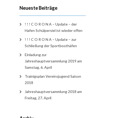
Neueste Beiträge
! ! ! C O R O N A – Update – der
Hafen Schülpersiel ist wieder offen
! ! ! C O R O N A – Update – zur
Schließung der Sportboothäfen
Einladung zur
Jahreshauptversammlung 2019 am
Samstag, 6. April
Trainigsplan Vereinsjugend Saison
2018
Jahreshauptversammlung 2018 am
Freitag, 27. April